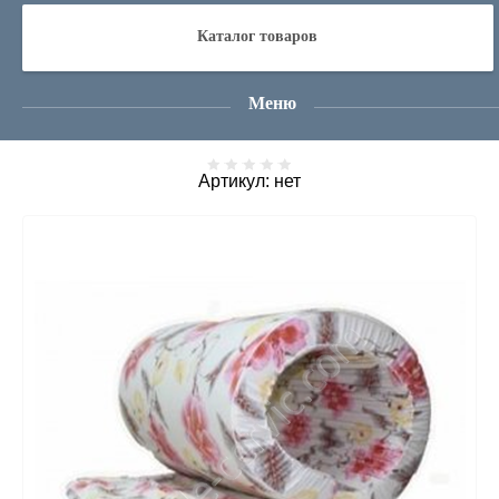
Главная
  /  
Магазин
  /  
Матрасы
  /  Матрас пороллон 90/190
Каталог товаров
Матрас пороллон
Меню
Артикул:
нет