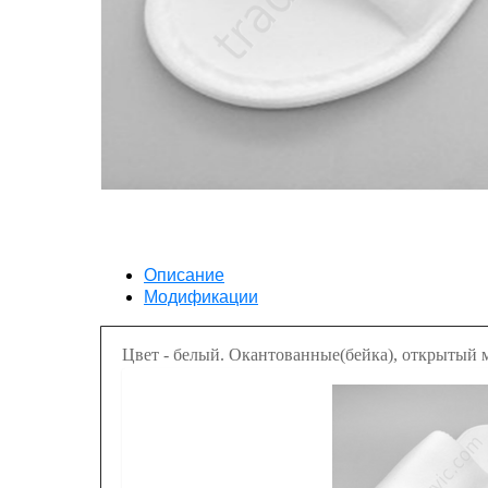
Описание
Модификации
Цвет - белый. Окантованные(бейка), открытый 
Суммарно подошва 5мм. Нескользящие.Товар пр