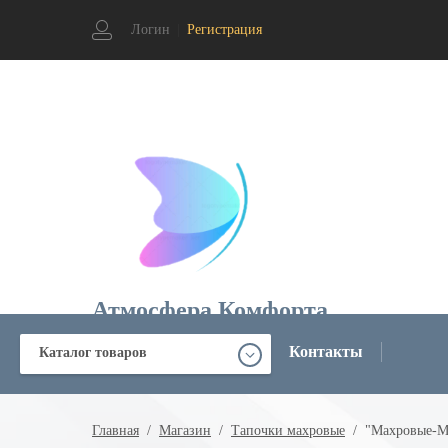
Логин
|
Регистрация
Атмосфера Комфорта
Комплексное оснащение гостиниц и пошив спецодежды
Контакты
Каталог товаров
Главная
  /  
Магазин
  /  
Тапочки махровые
  /  "Махровые-