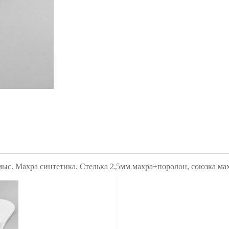
мыс. Махра синтетика. Стелька 2,5мм махра+поролон, союзка м
одается кратно коробке