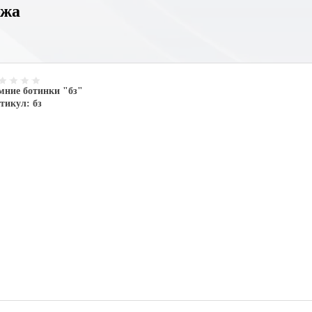
ожа
мние ботинки "бз"
тикул:
бз