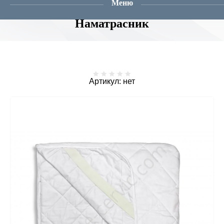
Меню
Главная
  /  
Магазин
  /  
Наматрасники
  /  Наматрасник синтепонов
Наматрасник
Артикул:
нет