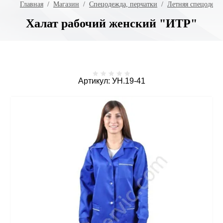
Главная
  /  
Магазин
  /  
Спецодежда, перчатки
  /  
Летняя спецодежд
Халат рабочий женский "ИТР"
Артикул:
УН.19-41