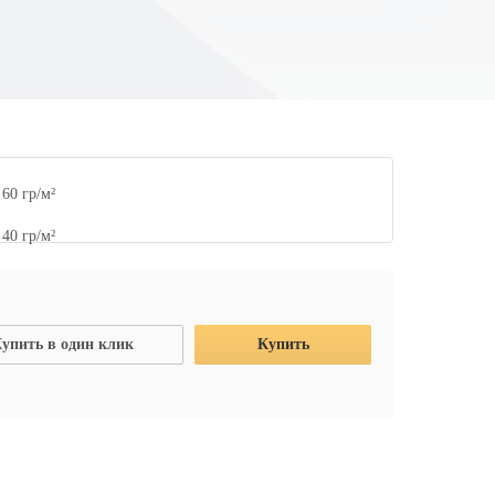
60 гр/м²
40 гр/м²
упить в один клик
Купить