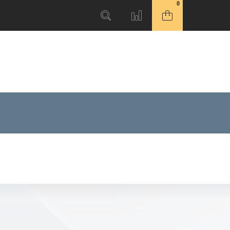
0
(921) 121-02-02
Перезвонить
2-64-00-625 доб. 4-19-18