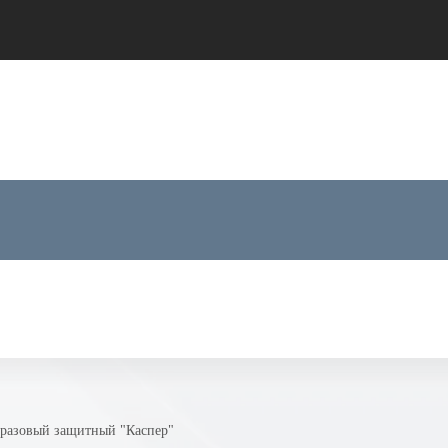
+7 (900) 548-80-40
;
+7 
Санкт-Петербург: факс +7-81
норазовый защитный "Каспер"