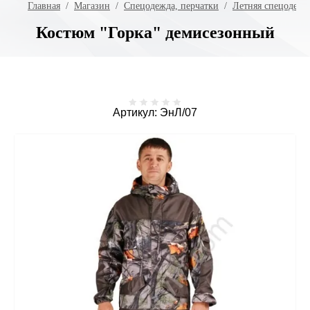
Главная
  /  
Магазин
  /  
Спецодежда, перчатки
  /  
Летняя спецодежд
Костюм "Горка" демисезонный
Артикул:
ЭнЛ/07