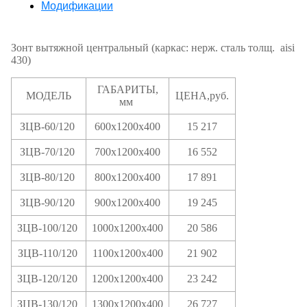
Модификации
Зонт вытяжной центральный (каркас: нерж. сталь толщ. aisi
430)
ГАБАРИТЫ,
МОДЕЛЬ
ЦЕНА,руб.
мм
ЗЦВ-60/120
600х1200х400
15 217
ЗЦВ-70/120
700х1200х400
16 552
ЗЦВ-80/120
800х1200х400
17 891
ЗЦВ-90/120
900х1200х400
19 245
ЗЦВ-100/120
1000х1200х400
20 586
ЗЦВ-110/120
1100х1200х400
21 902
ЗЦВ-120/120
1200х1200х400
23 242
ЗЦВ-130/120
1300х1200х400
26 727