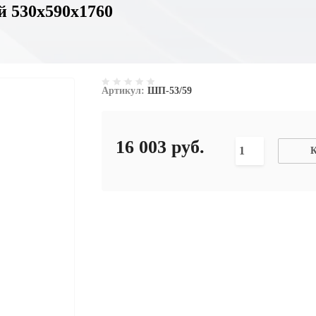
й 530х590х1760
Артикул:
ШП-53/59
16 003
руб.
К