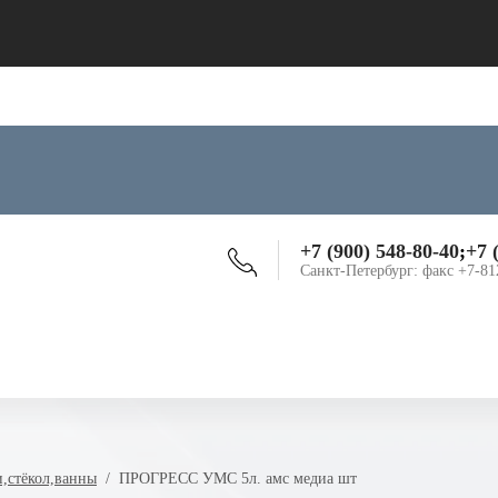
+7 (900) 548-80-40
;
+7 
Санкт-Петербург: факс +7-81
и,стёкол,ванны
  /  ПРОГРЕСС УМС 5л. амс медиа шт