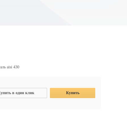
аль aisi 430
упить в один клик
Купить